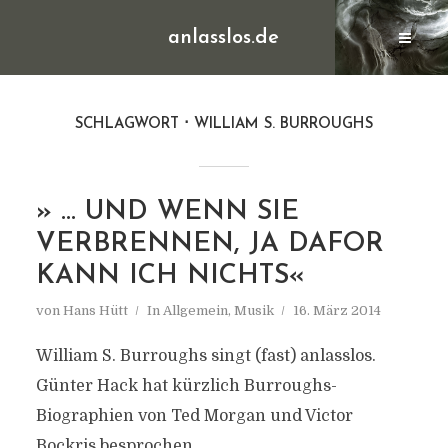
anlasslos.de
SCHLAGWORT
WILLIAM S. BURROUGHS
» … UND WENN SIE
VERBRENNEN, JA DAFOR
KANN ICH NICHTS«
von
Hans Hütt
In
Allgemein
,
Musik
16. März 2014
William S. Burroughs singt (fast) anlasslos.
Günter Hack hat kürzlich Burroughs-
Biographien von Ted Morgan und Victor
Bockris besprochen.