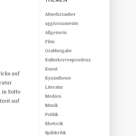
THEMEN
Abwehrzauber
aggiornamento
Allgemein
Film
Grabbeigabe
Kulturkorrespondenz
Kunst
icks auf
Kynästhesie
ratur
Literatur
n in SoHo
Medien
zeit auf
Musik
Politik
Rhetorik
Spähkritik