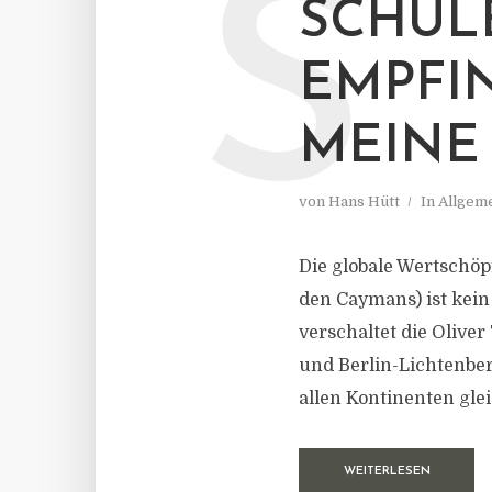
S
SCHUL
EMPFI
MEINE 
von
Hans Hütt
In
Allgem
Die globale Wertschöpf
den Caymans) ist kein
verschaltet die Oliver
und Berlin-Lichtenber
allen Kontinenten glei
WEITERLESEN