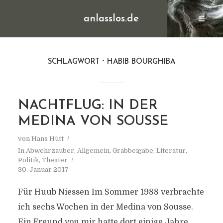
anlasslos.de
SCHLAGWORT
HABIB BOURGHIBA
NACHTFLUG: IN DER
MEDINA VON SOUSSE
von
Hans Hütt
In
Abwehrzauber
,
Allgemein
,
Grabbeigabe
,
Literatur
,
Politik
,
Theater
30. Januar 2017
Für Huub Niessen Im Sommer 1988 verbrachte
ich sechs Wochen in der Medina von Sousse.
Ein Freund von mir hatte dort einige Jahre