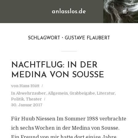
anlasslos.de
SCHLAGWORT
GUSTAVE FLAUBERT
NACHTFLUG: IN DER
MEDINA VON SOUSSE
von
Hans Hütt
In
Abwehrzauber
,
Allgemein
,
Grabbeigabe
,
Literatur
,
Politik
,
Theater
30. Januar 2017
Für Huub Niessen Im Sommer 1988 verbrachte
ich sechs Wochen in der Medina von Sousse.
Ein Freund von mir hatte dort einige Jahre