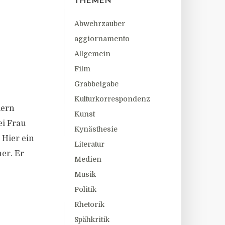
THEMEN
Abwehrzauber
aggiornamento
Allgemein
Film
Grabbeigabe
Kulturkorrespondenz
iern
Kunst
ei Frau
Kynästhesie
 Hier ein
Literatur
er. Er
Medien
Musik
Politik
Rhetorik
Spähkritik