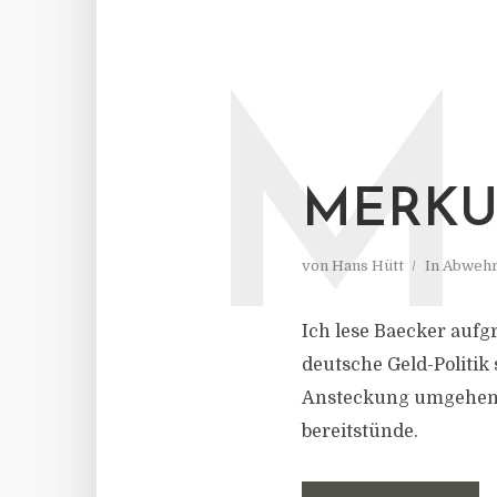
M
MERKU
von
Hans Hütt
In
Abwehr
Ich lese Baecker aufg
deutsche Geld-Politik 
Ansteckung umgehen s
bereitstünde.