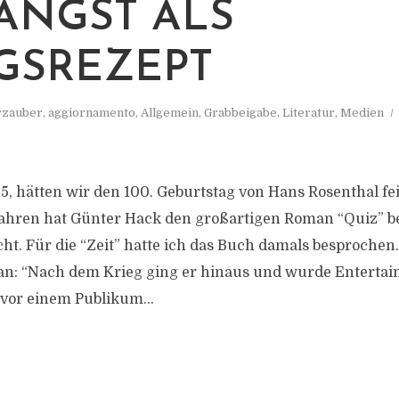
ANGST ALS
GSREZEPT
zauber
,
aggiornamento
,
Allgemein
,
Grabbeigabe
,
Literatur
,
Medien
25, hätten wir den 100. Geburtstag von Hans Rosenthal fe
Jahren hat Günter Hack den großartigen Roman “Quiz” b
ht. Für die “Zeit” hatte ich das Buch damals besprochen.
: “Nach dem Krieg ging er hinaus und wurde Entertain
vor einem Publikum...