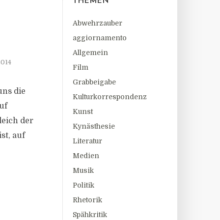
THEMEN
Abwehrzauber
aggiornamento
Allgemein
2014
Film
Grabbeigabe
uns die
Kulturkorrespondenz
uf
Kunst
leich der
Kynästhesie
st, auf
Literatur
Medien
Musik
Politik
Rhetorik
Spähkritik