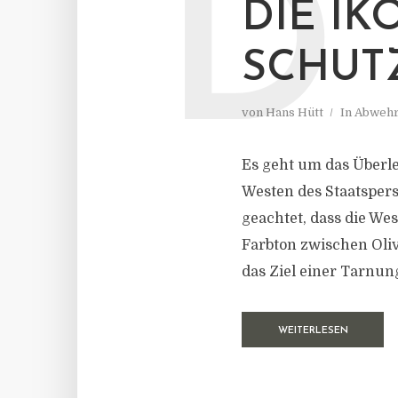
D
DIE I
SCHUT
von
Hans Hütt
In
Abwehr
Es geht um das Überle
Westen des Staatspers
geachtet, dass die Wes
Farbton zwischen Oliv
das Ziel einer Tarnung
WEITERLESEN