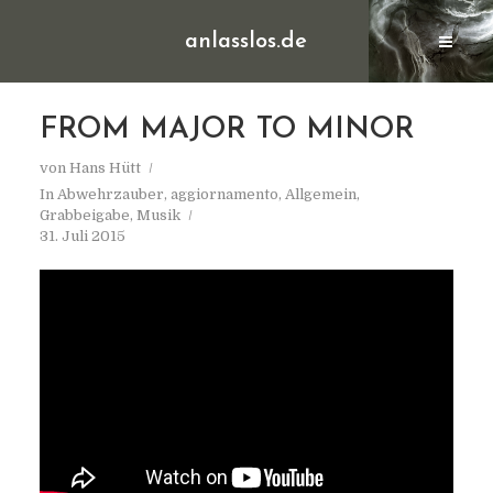
anlasslos.de
FROM MAJOR TO MINOR
von
Hans Hütt
In
Abwehrzauber
,
aggiornamento
,
Allgemein
,
Grabbeigabe
,
Musik
31. Juli 2015