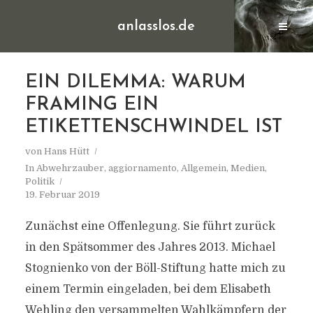
anlasslos.de
EIN DILEMMA: WARUM
FRAMING EIN
ETIKETTENSCHWINDEL IST
von
Hans Hütt
In
Abwehrzauber
,
aggiornamento
,
Allgemein
,
Medien
,
Politik
19. Februar 2019
Zunächst eine Offenlegung. Sie führt zurück
in den Spätsommer des Jahres 2013. Michael
Stognienko von der Böll-Stiftung hatte mich zu
einem Termin eingeladen, bei dem Elisabeth
Wehling den versammelten Wahlkämpfern der